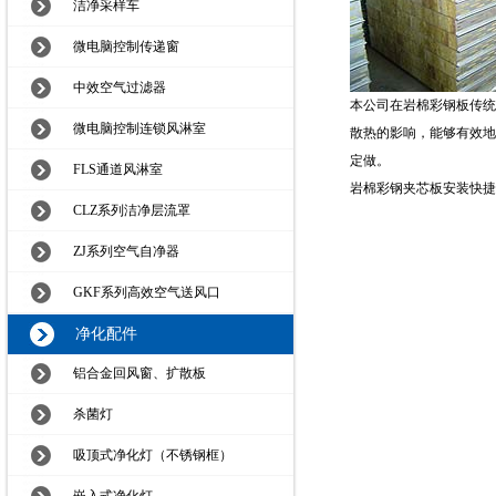
洁净采样车
微电脑控制传递窗
中效空气过滤器
本公司在岩棉彩钢板传统
微电脑控制连锁风淋室
散热的影响，能够有效地控
定做。
FLS通道风淋室
岩棉彩钢夹芯板安装快捷
CLZ系列洁净层流罩
ZJ系列空气自净器
GKF系列高效空气送风口
净化配件
铝合金回风窗、扩散板
杀菌灯
吸顶式净化灯（不锈钢框）