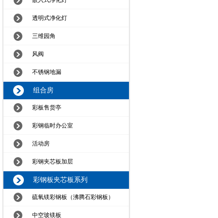
嵌入式净化灯
透明式净化灯
三维园角
风阀
不锈钢地漏
组合房
彩板售货亭
彩钢临时办公室
活动房
彩钢夹芯板加层
彩钢板夹芯板系列
硫氧镁彩钢板（沸腾石彩钢板）
中空玻镁板