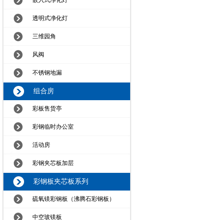
嵌入式净化灯
透明式净化灯
三维园角
风阀
不锈钢地漏
组合房
彩板售货亭
彩钢临时办公室
活动房
彩钢夹芯板加层
彩钢板夹芯板系列
硫氧镁彩钢板（沸腾石彩钢板）
中空玻镁板