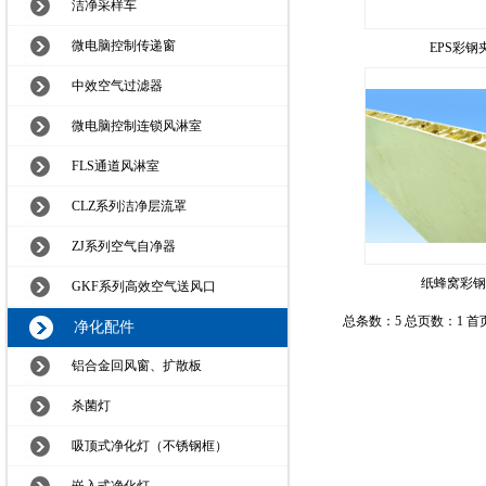
洁净采样车
微电脑控制传递窗
EPS彩钢
中效空气过滤器
微电脑控制连锁风淋室
FLS通道风淋室
CLZ系列洁净层流罩
ZJ系列空气自净器
纸蜂窝彩钢
GKF系列高效空气送风口
总条数：5 总页数：1
首
净化配件
铝合金回风窗、扩散板
杀菌灯
吸顶式净化灯（不锈钢框）