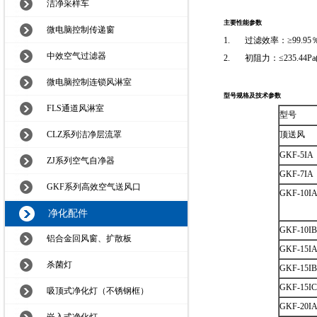
洁净采样车
主要性能参数
微电脑控制传递窗
1. 过滤效率：≥99.95
中效空气过滤器
2. 初阻力：≤235.44Pa
微电脑控制连锁风淋室
型号规格及技术参数
FLS通道风淋室
型号
CLZ系列洁净层流罩
顶送风
GKF-5IA
ZJ系列空气自净器
GKF-7IA
GKF系列高效空气送风口
GKF-10I
净化配件
GKF-10IB
铝合金回风窗、扩散板
GKF-15I
杀菌灯
GKF-15IB
GKF-15IC
吸顶式净化灯（不锈钢框）
GKF-20I