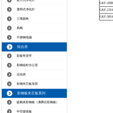
嵌入式净化灯
GKF-20IB
透明式净化灯
GKF-22I
GKF-30I
三维园角
风阀
不锈钢地漏
组合房
彩板售货亭
彩钢临时办公室
活动房
彩钢夹芯板加层
彩钢板夹芯板系列
硫氧镁彩钢板（沸腾石彩钢板）
中空玻镁板