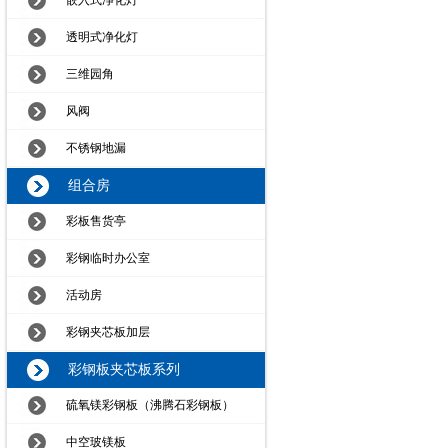
嵌入式净化灯
透明式净化灯
三维园角
风阀
不锈钢地漏
组合房
彩板售货亭
彩钢临时办公室
活动房
彩钢夹芯板加层
彩钢板夹芯板系列
硫氧镁彩钢板（沸腾石彩钢板）
中空玻镁板