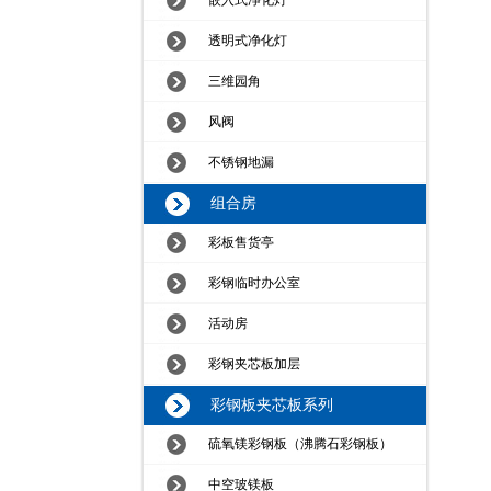
嵌入式净化灯
透明式净化灯
三维园角
风阀
不锈钢地漏
组合房
彩板售货亭
彩钢临时办公室
活动房
彩钢夹芯板加层
彩钢板夹芯板系列
硫氧镁彩钢板（沸腾石彩钢板）
中空玻镁板