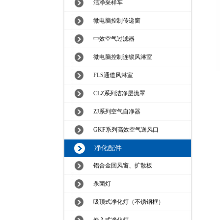
洁净采样车
微电脑控制传递窗
中效空气过滤器
微电脑控制连锁风淋室
FLS通道风淋室
CLZ系列洁净层流罩
ZJ系列空气自净器
GKF系列高效空气送风口
净化配件
铝合金回风窗、扩散板
杀菌灯
吸顶式净化灯（不锈钢框）