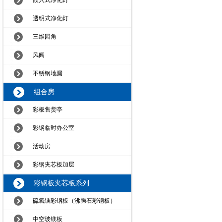
嵌入式净化灯
透明式净化灯
三维园角
风阀
不锈钢地漏
组合房
彩板售货亭
彩钢临时办公室
活动房
彩钢夹芯板加层
彩钢板夹芯板系列
硫氧镁彩钢板（沸腾石彩钢板）
中空玻镁板