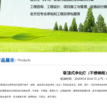
吸顶式净化灯（不锈钢框
添加时间：2016/9/24 10:41:55 人气：4
吸顶式洁净荧光灯适用于电子、制药、食品等行业的净化（无尘）车间以及生化、科研、医疗、卫生等单位的净
此类吸顶式洁净荧光灯结构合理，不变形、不锈蚀，美观大方；全境面内胆，透明有机玻璃灯罩；由于境面内胆的
可组合成灯带，灯光更换方便；密闭性好，不积尘，便于清洁。