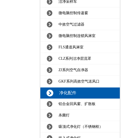
洁净采样车
微电脑控制传递窗
中效空气过滤器
微电脑控制连锁风淋室
FLS通道风淋室
CLZ系列洁净层流罩
ZJ系列空气自净器
GKF系列高效空气送风口
净化配件
铝合金回风窗、扩散板
杀菌灯
吸顶式净化灯（不锈钢框）