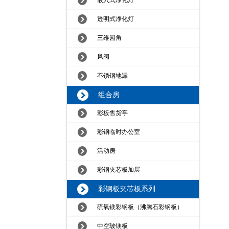
嵌入式净化灯
透明式净化灯
三维园角
风阀
不锈钢地漏
组合房
彩板售货亭
彩钢临时办公室
活动房
彩钢夹芯板加层
彩钢板夹芯板系列
硫氧镁彩钢板（沸腾石彩钢板）
中空玻镁板